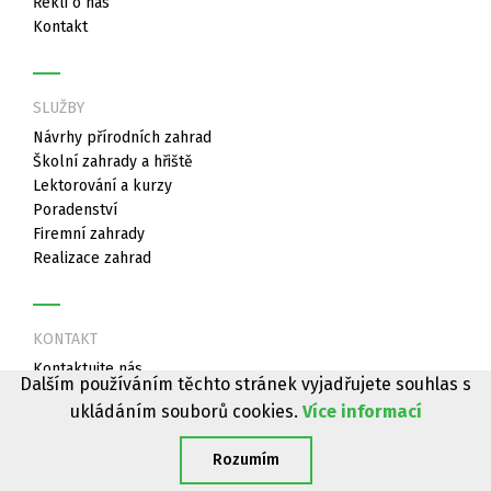
Řekli o nás
Kontakt
SLUŽBY
Návrhy přírodních zahrad
Školní zahrady a hřiště
Lektorování a kurzy
Poradenství
Firemní zahrady
Realizace zahrad
KONTAKT
Kontaktujte nás
Dalším používáním těchto stránek vyjadřujete souhlas s
dana@prirodnizahrady.cz
ukládáním souborů cookies.
Více informací
Rozumím
made by
JRWN