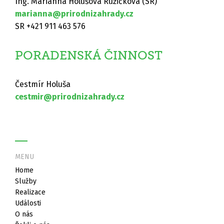
Ing. Marianna Holušová Ružičková (SR)
marianna@prirodnizahrady.cz
SR +421 911 463 576
PORADENSKÁ ČINNOST
Čestmír Holuša
cestmir@prirodnizahrady.cz
MENU
Home
Služby
Realizace
Události
O nás