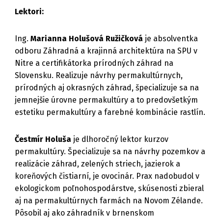
Lektori:
Ing.
Marianna Holušová Ružičková
je absolventka
odboru Záhradná a krajinná architektúra na SPU v
Nitre a certifikátorka prírodných záhrad na
Slovensku. Realizuje návrhy permakultúrnych,
prírodných aj okrasných záhrad, špecializuje sa na
jemnejšie úrovne permakultúry a to predovšetkým
estetiku permakultúry a farebné kombinácie rastlín.
Čestmír Holuša
je dlhoročný lektor kurzov
permakultúry. Špecializuje sa na návrhy pozemkov a
realizácie záhrad, zelených striech, jazierok a
koreňových čistiarní, je ovocinár. Prax nadobudol v
ekologickom poľnohospodárstve, skúsenosti zbieral
aj na permakultúrnych farmách na Novom Zélande.
Pôsobil aj ako záhradník v brnenskom